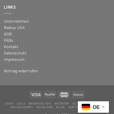
LINKS
Unternehmen
Radius USA
AGB
FAQs
Kontakt
Datenschutz
Impressum
Vertrag widerrufen
SHOP
SALE
BRIEFKÄSTEN
INTERIOR
OUTDOOR
LEUCHTEN
DE
ACCESSOIRES
KATALOGE
BLOG
VERTRAG WIDERRUFEN