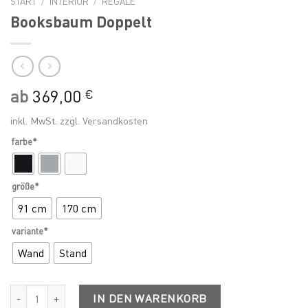
START
/
INTERIOR
/
REGALE
Booksbaum Doppelt
ab
369,00
€
inkl. MwSt.
zzgl.
Versandkosten
farbe*
größe*
91 cm
170 cm
variante*
Wand
Stand
Booksbaum Doppelt Menge
IN DEN WARENKORB