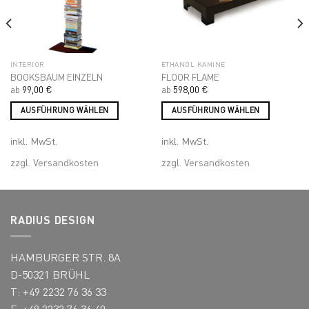
INTERIOR
ETHANOL KAMINE
BOOKSBAUM EINZELN
FLOOR FLAME
ab
99,00
€
ab
598,00
€
AUSFÜHRUNG WÄHLEN
AUSFÜHRUNG WÄHLEN
Dieses
Dieses
inkl. MwSt.
inkl. MwSt.
Produkt
Produkt
weist
weist
zzgl.
Versandkosten
zzgl.
Versandkosten
mehrere
mehrere
Varianten
Varianten
auf.
auf.
Die
Die
RADIUS DESIGN
Optionen
Optionen
können
können
HAMBURGER STR. 8A
auf
auf
der
der
D-50321 BRÜHL
Produktseite
Produktseite
T: +49 2232 76 36 33
gewählt
gewählt
F: +49 2232 76 36 40