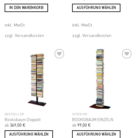
IN DEN WARENKORB
AUSFÜHRUNG WÄHLEN
Dieses
Produkt
inkl. MwSt.
inkl. MwSt.
weist
mehrere
zzgl.
Versandkosten
zzgl.
Versandkosten
Varianten
auf.
Die
Optionen
können
auf
Add to
Add to
wishlist
wishlist
der
Produktseite
gewählt
werden
BESTSELLER
INTERIOR
Booksbaum Doppelt
BOOKSBAUM EINZELN
ab
369,00
€
ab
99,00
€
AUSFÜHRUNG WÄHLEN
AUSFÜHRUNG WÄHLEN