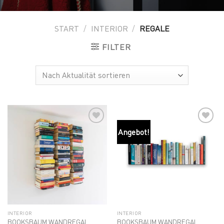
START
/
INTERIOR
/
REGALE
FILTER
Angebot!
Add to
Add to
wishlist
wishlist
INTERIOR
INTERIOR
BOOKSBAUM WANDREGAL
BOOKSBAUM WANDREGAL