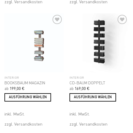
mehrere
zzgl.
Versandkosten
zzgl.
Versandkosten
Varianten
auf.
Die
Optionen
können
auf
Add to
Add to
wishlist
wishlist
der
Produktseite
gewählt
werden
INTERIOR
INTERIOR
BOOKSBAUM MAGAZIN
CD-BAUM DOPPELT
ab
199,00
€
ab
169,00
€
AUSFÜHRUNG WÄHLEN
AUSFÜHRUNG WÄHLEN
Dieses
Dieses
Produkt
Produkt
inkl. MwSt.
inkl. MwSt.
weist
weist
mehrere
mehrere
zzgl.
Versandkosten
zzgl.
Versandkosten
Varianten
Varianten