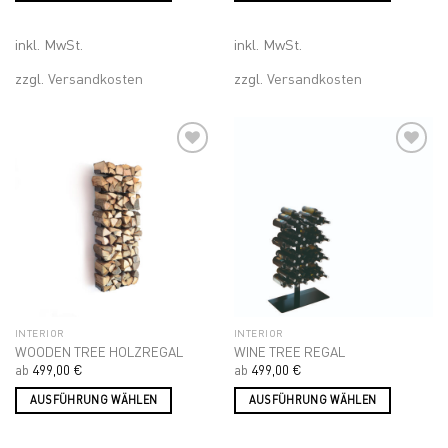
Dieses
Dieses
Produkt
Produkt
inkl. MwSt.
inkl. MwSt.
weist
weist
mehrere
mehrere
zzgl.
Versandkosten
zzgl.
Versandkosten
Varianten
Varianten
auf.
auf.
Die
Die
Optionen
Optionen
können
können
auf
auf
Add to
Add to
wishlist
wishlist
der
der
Produktseite
Produktseite
gewählt
gewählt
werden
werden
INTERIOR
INTERIOR
WOODEN TREE HOLZREGAL
WINE TREE REGAL
ab
499,00
€
ab
499,00
€
AUSFÜHRUNG WÄHLEN
AUSFÜHRUNG WÄHLEN
Dieses
Dieses
Produkt
Produkt