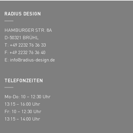
Optionen
können
RADIUS DESIGN
auf
der
Produktseite
HAMBURGER STR. 8A
gewählt
D-50321 BRÜHL
werden
T: +49 2232 76 36 33
F: +49 2232 76 36 40
E:
info@radius-design.de
TELEFONZEITEN
Mo-Do: 10 – 12:30 Uhr
13:15 – 16:00 Uhr
Fr: 10 – 12:30 Uhr
13:15 – 14:00 Uhr