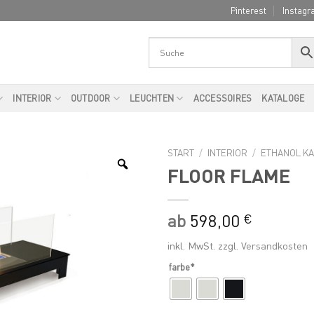
Pinterest
Instagr
INTERIOR
OUTDOOR
LEUCHTEN
ACCESSOIRES
KATALOGE
START
/
INTERIOR
/
ETHANOL K
FLOOR FLAME
ab
598,00
€
inkl. MwSt.
zzgl.
Versandkosten
farbe*