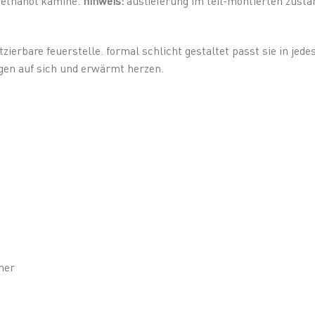
r ethanol kamine.
hinweis:
auslieferung im teil-montierten zustan
atzierbare feuerstelle. formal schlicht gestaltet passt sie in jed
gen auf sich und erwärmt herzen.
mer