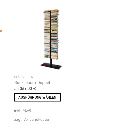
to
Add to
ist
wishlist
BESTSELLER
Booksbaum Doppelt
ab
369,00
€
AUSFÜHRUNG WÄHLEN
Dieses
inkl. MwSt.
Produkt
weist
zzgl.
Versandkosten
mehrere