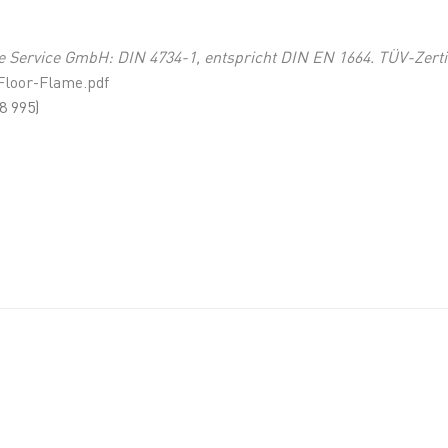
e Service GmbH: DIN 4734-1, entspricht DIN EN 1664. TÜV-Zertif
Floor-Flame.pdf
8 995)