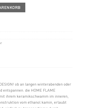
WARENKORB
or
DESIGN! ob an langen winterabenden oder
und entspannen. die HOME FLAME
 mit ihrem keramikschwamm im inneren,
onstruktion vom ethanol kamin, erlaubt