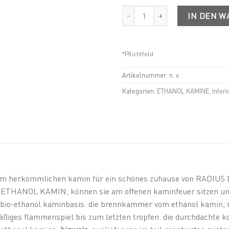
FLOOR FLAME Menge
IN DEN 
*Pflichtfeld
Artikelnummer:
n. v.
Kategorien:
ETHANOL KAMINE
,
Interi
um herkömmlichen kamin für ein schönes zuhause von RADIUS 
o ETHANOL KAMIN, können sie am offenen kaminfeuer sitzen 
bio-ethanol kaminbasis. die brennkammer vom ethanol kamin,
äßiges flammenspiel bis zum letzten tropfen. die durchdachte k