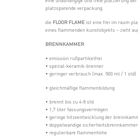
eine unabhängige und freie platzierung de
platzsparende verpackung.
die
FLOOR FLAME
ist eine frei im raum pl
eines flammenden kunstobjekts – zieht au
BRENNKAMMER
• emission rußpartikelfrei
• spezial-keramik-brenner
• geringer verbrauch (max. 500 ml / 1 std)
• gleichmäßige flammenbildung
• brennt bis zu 4-8 std
• 1,7 liter fassungsvermögen
• geringe hitzeentwicklung der brennkam
• doppelwandige sicherheitsbrennkammer
• regulierbare flammenhöhe