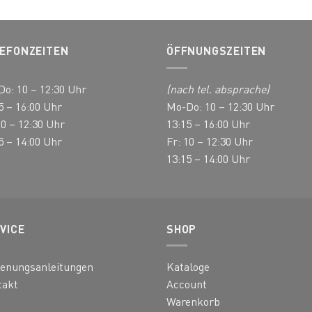
nten
EFONZEITEN
ÖFFNUNGSZEITEN
nen
en
o: 10 – 12:30 Uhr
(nach tel. absprache)
5 – 16:00 Uhr
Mo-Do: 10 – 12:30 Uhr
ktseite
10 – 12:30 Uhr
13:15 – 16:00 Uhr
hlt
5 – 14:00 Uhr
Fr: 10 – 12:30 Uhr
en
13:15 – 14:00 Uhr
VICE
SHOP
ienungsanleitungen
Kataloge
takt
Account
Warenkorb