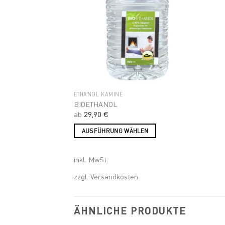
Add to
wishlist
ETHANOL KAMINE
BIOETHANOL
ab
29,90
€
AUSFÜHRUNG WÄHLEN
Dieses
Produkt
inkl. MwSt.
weist
zzgl.
Versandkosten
mehrere
Varianten
auf.
ÄHNLICHE PRODUKTE
Die
Optionen