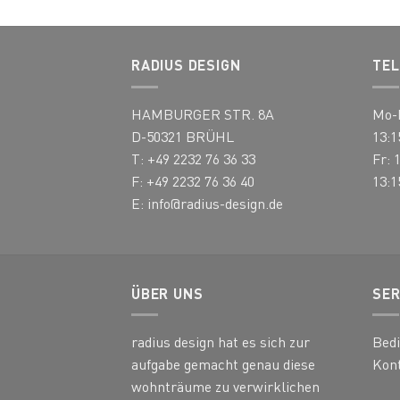
Varianten
Varia
auf.
auf.
Die
Die
RADIUS DESIGN
TEL
Optionen
Optio
können
könn
HAMBURGER STR. 8A
Mo-D
auf
auf
der
der
D-50321 BRÜHL
13:1
Produktseite
Produ
T: +49 2232 76 36 33
Fr: 
gewählt
gewä
F: +49 2232 76 36 40
13:1
werden
werd
E:
info@radius-design.de
ÜBER UNS
SER
radius design hat es sich zur
Bed
aufgabe gemacht genau diese
Kon
wohnträume zu verwirklichen