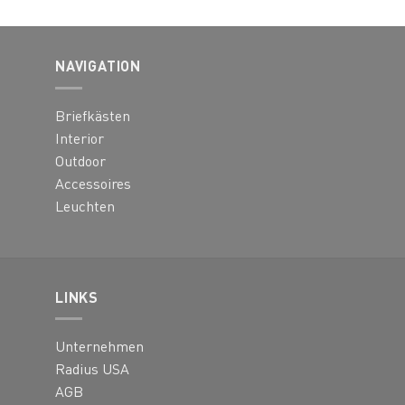
Varianten
auf.
Die
NAVIGATION
Optionen
können
Briefkästen
auf
der
Interior
Produktseite
Outdoor
gewählt
Accessoires
werden
Leuchten
LINKS
Unternehmen
Radius USA
AGB