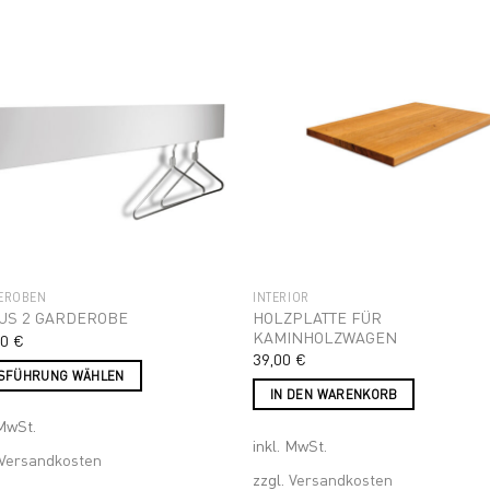
Add to
Add 
wishlist
wishl
EROBEN
INTERIOR
HOLZPLATTE FÜR
US 2 GARDEROBE
KAMINHOLZWAGEN
00
€
39,00
€
SFÜHRUNG WÄHLEN
IN DEN WARENKORB
s
 MwSt.
ukt
inkl. MwSt.
Versandkosten
ere
zzgl.
Versandkosten