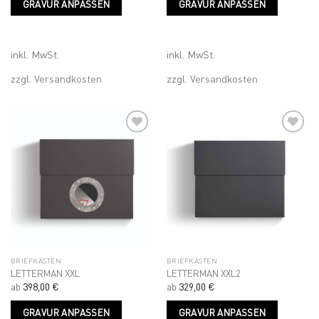
GRAVUR ANPASSEN
GRAVUR ANPASSEN
Produkt
Produk
weist
weist
mehrere
mehrer
Varianten
Variant
inkl. MwSt.
inkl. MwSt.
auf.
auf.
zzgl.
Versandkosten
zzgl.
Versandkosten
Die
Die
Optionen
Optione
können
können
auf
auf
der
der
Produktseite
Produkt
Add to
Add to
gewählt
gewähl
wishlist
wishlist
werden
werden
BRIEFKÄSTEN
BRIEFKÄSTEN
LETTERMAN XXL
LETTERMAN XXL2
ab
398,00
€
ab
329,00
€
Dieses
Dieses
GRAVUR ANPASSEN
GRAVUR ANPASSEN
Produkt
Produk