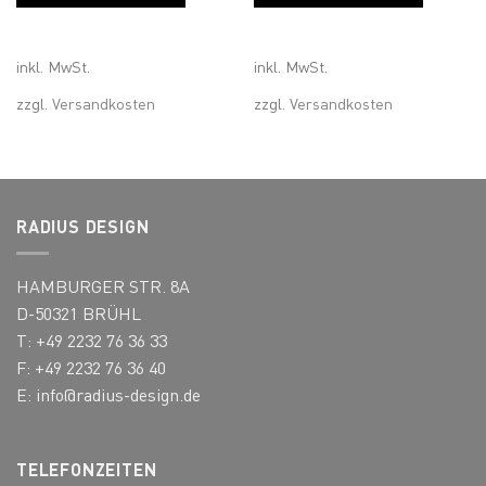
weist
weist
mehrere
mehrer
Varianten
Variant
inkl. MwSt.
inkl. MwSt.
auf.
auf.
zzgl.
Versandkosten
zzgl.
Versandkosten
Die
Die
Optionen
Optione
können
können
auf
auf
der
der
Produktseite
Produkt
RADIUS DESIGN
gewählt
gewähl
werden
werden
HAMBURGER STR. 8A
D-50321 BRÜHL
T: +49 2232 76 36 33
F: +49 2232 76 36 40
E:
info@radius-design.de
TELEFONZEITEN