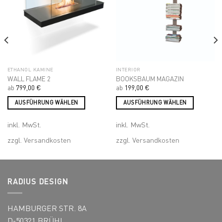
Add to
Add to
gewählt
wishlist
wishlist
werden
ETHANOL KAMINE
INTERIOR
WALL FLAME 2
BOOKSBAUM MAGAZIN
ab
799,00
€
ab
199,00
€
AUSFÜHRUNG WÄHLEN
AUSFÜHRUNG WÄHLEN
Dieses
Dieses
inkl. MwSt.
inkl. MwSt.
Produkt
Produkt
weist
weist
zzgl.
Versandkosten
zzgl.
Versandkosten
mehrere
mehrere
Varianten
Varianten
auf.
auf.
Die
Die
RADIUS DESIGN
Optionen
Optionen
können
können
HAMBURGER STR. 8A
auf
auf
der
der
D-50321 BRÜHL