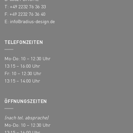
Produktseite
Produktseite
T: +49 2232 76 36 33
gewählt
gewählt
F: +49 2232 76 36 40
werden
werden
E:
info@radius-design.de
TELEFONZEITEN
Mo-Do: 10 – 12:30 Uhr
13:15 – 16:00 Uhr
Fr: 10 – 12:30 Uhr
13:15 – 14:00 Uhr
ÖFFNUNGSZEITEN
(nach tel. absprache)
Mo-Do: 10 – 12:30 Uhr
13:15 – 16:00 Uhr