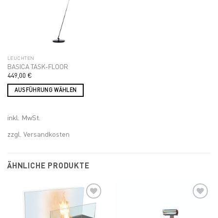
wishlist
LEUCHTEN
BASICA TASK-FLOOR
449,00
€
AUSFÜHRUNG WÄHLEN
Dieses
Produkt
inkl. MwSt.
weist
mehrere
zzgl.
Versandkosten
Varianten
auf.
Die
ÄHNLICHE PRODUKTE
Optionen
können
auf
der
Produktseite