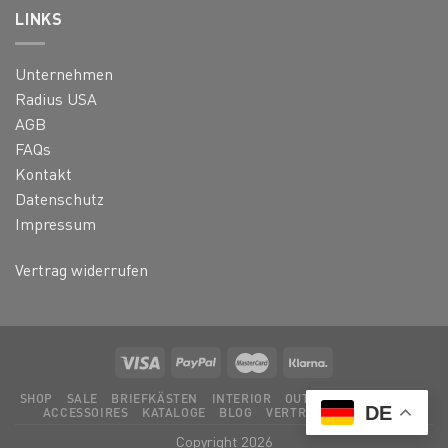
LINKS
Unternehmen
Radius USA
AGB
FAQs
Kontakt
Datenschutz
Impressum
Vertrag widerrufen
SHOP
SALE
BRIEFKÄSTEN
INTERIOR
OUTDOOR
LEUCHTEN
DE
ACCESSOIRES
KATALOGE
BLOG
VERTRAG WIDERRUFEN
Copyright 2026