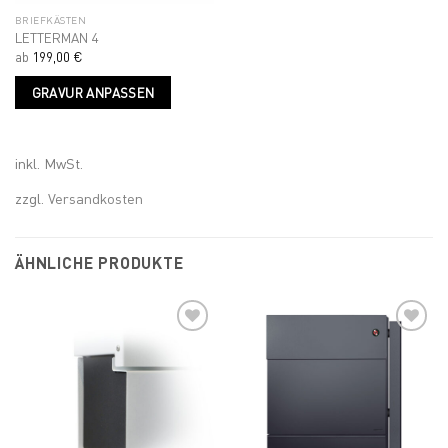
BRIEFKÄSTEN
LETTERMAN 4
ab
199,00
€
Dieses
GRAVUR ANPASSEN
Produkt
weist
mehrere
Varianten
inkl. MwSt.
auf.
zzgl.
Versandkosten
Die
Optionen
können
ÄHNLICHE PRODUKTE
auf
der
Produktseite
gewählt
werden
Add to
Add to
wishlist
wishlist