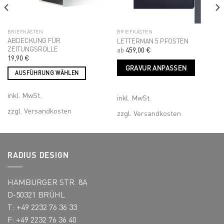
BRIEFKÄSTEN
BRIEFKÄSTEN
ABDECKUNG FÜR
LETTERMAN 5 PFOSTEN
ZEITUNGSROLLE
ab
459,00
€
s
Dieses
19,90
€
GRAVUR ANPASSEN
kt
Produk
AUSFÜHRUNG WÄHLEN
weist
Dieses
ere
mehrer
inkl. MwSt.
Produkt
inkl. MwSt.
nten
Variant
weist
auf.
zzgl.
Versandkosten
zzgl.
Versandkosten
mehrere
Die
Varianten
nen
Optione
auf.
n
können
Die
auf
RADIUS DESIGN
Optionen
der
können
ktseite
Produkt
auf
HAMBURGER STR. 8A
lt
gewähl
der
D-50321 BRÜHL
en
werden
Produktseite
T: +49 2232 76 36 33
gewählt
F: +49 2232 76 36 40
werden