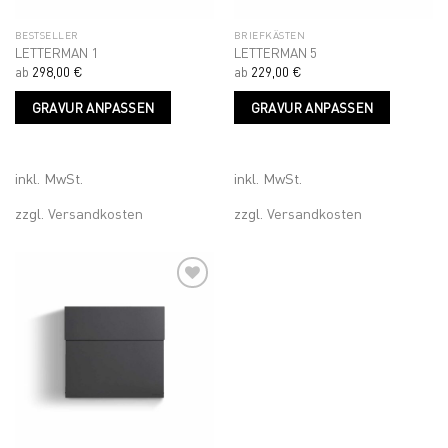
BESTSELLER
BRIEFKÄSTEN
LETTERMAN 1
LETTERMAN 5
ab
298,00
€
ab
229,00
€
Dieses
Dieses
GRAVUR ANPASSEN
GRAVUR ANPASSEN
Produkt
Produk
weist
weist
mehrere
mehrer
Varianten
Variant
inkl. MwSt.
inkl. MwSt.
auf.
auf.
zzgl.
Versandkosten
zzgl.
Versandkosten
Die
Die
Optionen
Optione
können
können
auf
auf
der
der
Produktseite
Produkt
Add to
gewählt
gewähl
wishlist
werden
werden