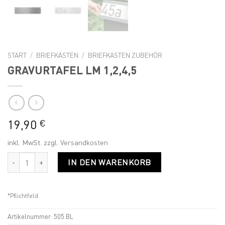
START
/
BRIEFKÄSTEN
/
BRIEFKASTEN ZUBEHÖR
GRAVURTAFEL LM 1,2,4,5
19,90
€
inkl. MwSt.
zzgl.
Versandkosten
GRAVURTAFEL LM 1,2,4,5 Menge
IN DEN WARENKORB
*Pflichtfeld
Artikelnummer:
505 BL