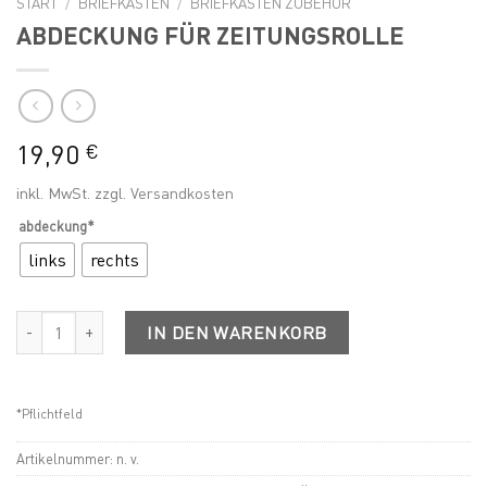
START
/
BRIEFKÄSTEN
/
BRIEFKASTEN ZUBEHÖR
ABDECKUNG FÜR ZEITUNGSROLLE
19,90
€
inkl. MwSt.
zzgl.
Versandkosten
abdeckung*
links
rechts
ABDECKUNG FÜR ZEITUNGSROLLE Menge
IN DEN WARENKORB
*Pflichtfeld
Artikelnummer:
n. v.