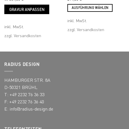
s
Dieses
AUSFÜHRUNG WÄHLEN
GRAVUR ANPASSEN
kt
Produkt
Dieses
weist
inkl. MwSt.
Produkt
ere
mehrere
inkl. MwSt.
weist
nten
Varianten
zzgl.
Versandkosten
mehrere
auf.
zzgl.
Versandkosten
Varianten
Die
auf.
nen
Optionen
Die
n
können
Optionen
auf
können
RADIUS DESIGN
der
auf
ktseite
Produktseite
der
lt
gewählt
HAMBURGER STR. 8A
Produktseite
en
werden
D-50321 BRÜHL
gewählt
werden
T: +49 2232 76 36 33
F: +49 2232 76 36 40
E:
info@radius-design.de
TELEFONZEITEN