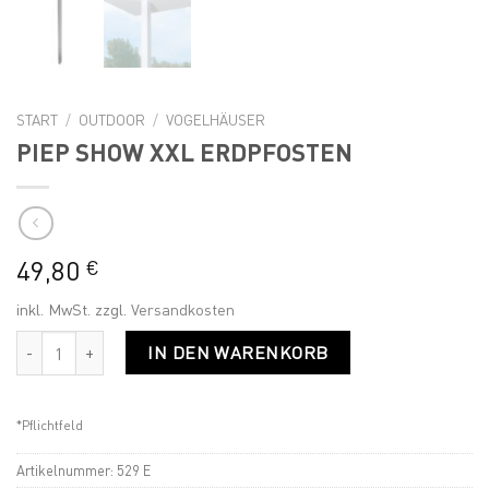
START
/
OUTDOOR
/
VOGELHÄUSER
PIEP SHOW XXL ERDPFOSTEN
49,80
€
inkl. MwSt.
zzgl.
Versandkosten
PIEP SHOW XXL ERDPFOSTEN Menge
IN DEN WARENKORB
*Pflichtfeld
Artikelnummer:
529 E