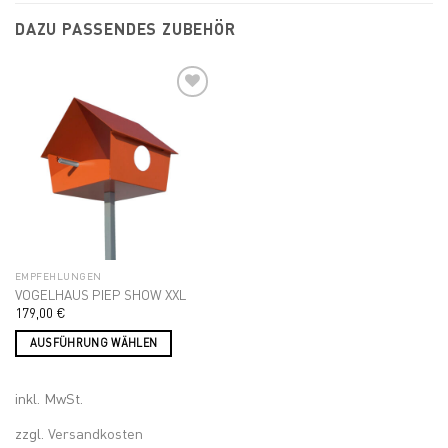
DAZU PASSENDES ZUBEHÖR
Add to
wishlist
EMPFEHLUNGEN
VOGELHAUS PIEP SHOW XXL
179,00
€
AUSFÜHRUNG WÄHLEN
Dieses
Produkt
inkl. MwSt.
weist
mehrere
zzgl.
Versandkosten