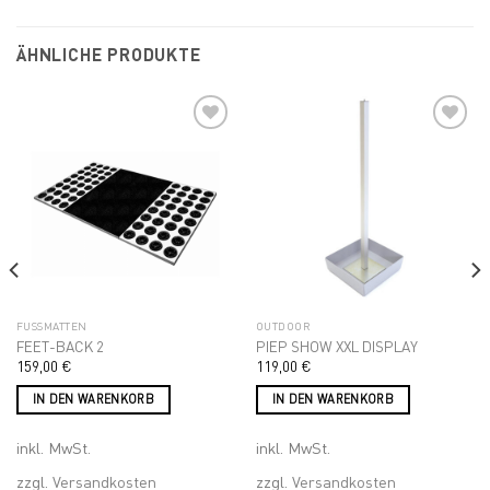
Varianten
auf.
Die
ÄHNLICHE PRODUKTE
Optionen
können
auf
der
Produktseite
Add to
Add to
gewählt
wishlist
wishlist
werden
FUSSMATTEN
OUTDOOR
FEET-BACK 2
PIEP SHOW XXL DISPLAY
159,00
€
119,00
€
IN DEN WARENKORB
IN DEN WARENKORB
inkl. MwSt.
inkl. MwSt.
zzgl.
Versandkosten
zzgl.
Versandkosten