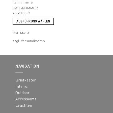
HAUSNUMMER
HAUSNUMMER
ab
28,00
€
AUSFÜHRUNG WÄHLEN
Dieses
inkl. MwSt.
Produkt
weist
zzgl.
Versandkosten
mehrere
Varianten
auf.
Die
NAVIGATION
Optionen
können
Briefkästen
auf
der
Interior
Produktseite
Outdoor
gewählt
Accessoires
werden
Leuchten