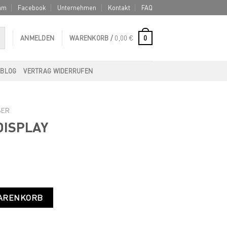
am
Facebook
Unternehmen
Kontakt
FAQ
0
ANMELDEN
WARENKORB /
0,00
€
BLOG
VERTRAG WIDERRUFEN
SER
DISPLAY
e
WARENKORB