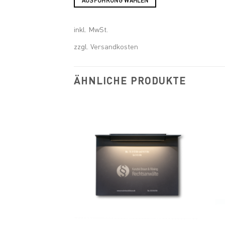
AUSFÜHRUNG WÄHLEN
Dieses
Produkt
inkl. MwSt.
weist
zzgl.
Versandkosten
mehrere
Varianten
auf.
ÄHNLICHE PRODUKTE
Die
Optionen
können
auf
der
Produktseite
Add to
Add to
gewählt
wishlist
wishlist
werden