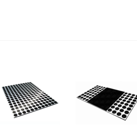
Add to
Add 
wishlist
wishl