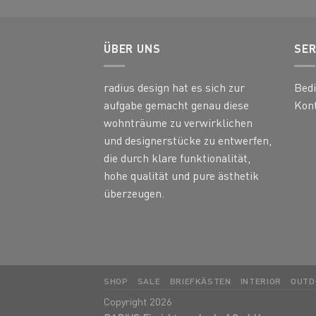
ÜBER UNS
SER
radius design hat es sich zur
Bed
aufgabe gemacht genau diese
Kon
wohnträume zu verwirklichen
und designerstücke zu entwerfen,
die durch klare funktionalität,
hohe qualität und pure ästhetik
überzeugen.
SHOP
SALE
BRIEFKÄSTEN
INTERIOR
OUTD
Copyright 2026