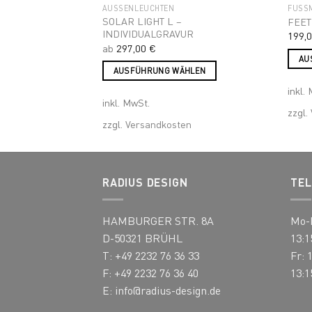
AUSSENLEUCHTEN
FUSS
SOLAR LIGHT L –
ETBACK
FEET
INDIVIDUALGRAVUR
199,
ab
297,00
€
HLEN
AU
AUSFÜHRUNG WÄHLEN
Diese
Dieses
inkl.
Prod
inkl. MwSt.
Produkt
weist
en
zzgl.
weist
mehr
zzgl.
Versandkosten
mehrere
Varia
Varianten
auf.
auf.
Die
RADIUS DESIGN
TEL
Die
Optio
Optionen
könn
können
HAMBURGER STR. 8A
Mo-D
auf
auf
der
D-50321 BRÜHL
13:1
der
Produ
T: +49 2232 76 36 33
Fr: 
Produktseite
gewä
F: +49 2232 76 36 40
13:1
gewählt
werd
E:
info@radius-design.de
werden