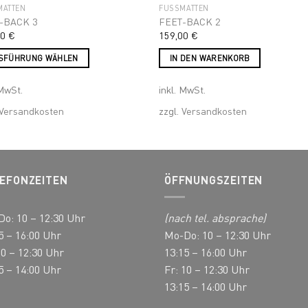
MATTEN
FUSSMATTEN
-BACK 3
FEET-BACK 2
00
€
159,00
€
SFÜHRUNG WÄHLEN
IN DEN WARENKORB
s
 MwSt.
inkl. MwSt.
ukt
Versandkosten
zzgl.
Versandkosten
ere
nten
EFONZEITEN
ÖFFNUNGSZEITEN
nen
en
o: 10 – 12:30 Uhr
(nach tel. absprache)
5 – 16:00 Uhr
Mo-Do: 10 – 12:30 Uhr
ktseite
10 – 12:30 Uhr
13:15 – 16:00 Uhr
hlt
5 – 14:00 Uhr
Fr: 10 – 12:30 Uhr
en
13:15 – 14:00 Uhr