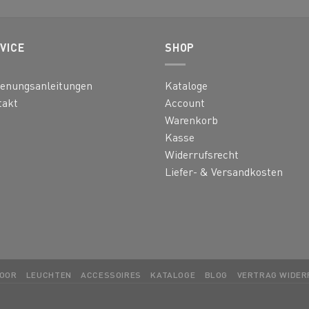
VICE
SHOP
ienungsanleitungen
Kataloge
takt
Account
Warenkorb
Kasse
Widerrufsrecht
Liefer- & Versandkosten
OOR
LEUCHTEN
ACCESSOIRES
KATALOGE
BLOG
VERTRAG WIDER