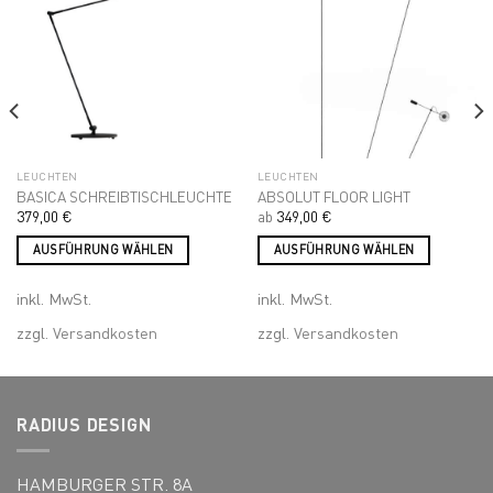
Produktseite
Add to
Add to
gewählt
wishlist
wishlist
werden
LEUCHTEN
LEUCHTEN
BASICA SCHREIBTISCHLEUCHTE
ABSOLUT FLOOR LIGHT
379,00
€
ab
349,00
€
AUSFÜHRUNG WÄHLEN
AUSFÜHRUNG WÄHLEN
Dieses
Dieses
inkl. MwSt.
inkl. MwSt.
Produkt
Produkt
weist
weist
zzgl.
Versandkosten
zzgl.
Versandkosten
mehrere
mehrere
Varianten
Varianten
auf.
auf.
Die
Die
RADIUS DESIGN
Optionen
Optionen
können
können
HAMBURGER STR. 8A
auf
auf