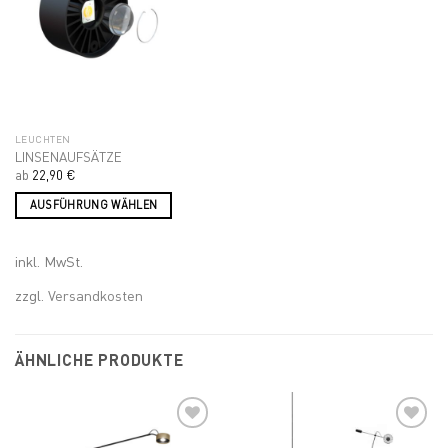
Add to
wishlist
LEUCHTEN
LINSENAUFSÄTZE
ab
22,90
€
AUSFÜHRUNG WÄHLEN
Dieses
Produkt
inkl. MwSt.
weist
mehrere
zzgl.
Versandkosten
Varianten
auf.
Die
ÄHNLICHE PRODUKTE
Optionen
können
auf
der