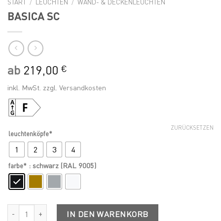
START
/
LEUCHTEN
/
WAND- & DECKENLEUCHTEN
BASICA SC
ab
219,00
€
inkl. MwSt.
zzgl.
Versandkosten
ZURÜCKSETZEN
leuchtenköpfe*
1
2
3
4
: schwarz (RAL 9005)
farbe*
BASICA SC Menge
IN DEN WARENKORB