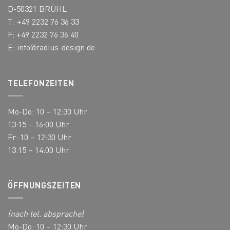
der
der
D-50321 BRÜHL
Produktseite
Produktseite
T: +49 2232 76 36 33
gewählt
gewählt
F: +49 2232 76 36 40
werden
werden
E:
info@radius-design.de
TELEFONZEITEN
Mo-Do: 10 – 12:30 Uhr
13:15 – 16:00 Uhr
Fr: 10 – 12:30 Uhr
13:15 – 14:00 Uhr
ÖFFNUNGSZEITEN
(nach tel. absprache)
Mo-Do: 10 – 12:30 Uhr