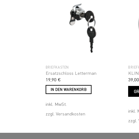
Produ
gewä
Add to
Add to
wishlist
wishlist
werd
BRIEFKÄSTEN
BRIEF
DING OVATION 2
Ersatzschloss Letterman
KLIN
19,90
€
39,0
Dieses
IN DEN WARENKORB
SSEN
G
Produkt
weist
inkl. MwSt.
mehrere
inkl.
Varianten
zzgl.
Versandkosten
auf.
en
zzgl.
Die
Optionen