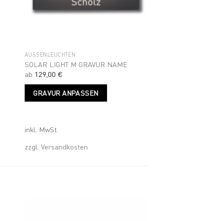
AUSSENLEUCHTEN
SOLAR LIGHT M GRAVUR NAME
ab
129,00
€
Dieses
GRAVUR ANPASSEN
Produkt
weist
mehrere
Varianten
inkl. MwSt.
auf.
zzgl.
Versandkosten
Die
Optionen
können
auf
der
Produktseite
gewählt