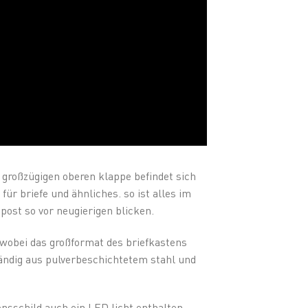
großzügigen oberen klappe befindet sich
für briefe und ähnliches. so ist alles im
ost so vor neugierigen blicken.
 wobei das großformat des briefkastens
ändig aus pulverbeschichtetem stahl und
sschild auch ein LED licht enthalten,