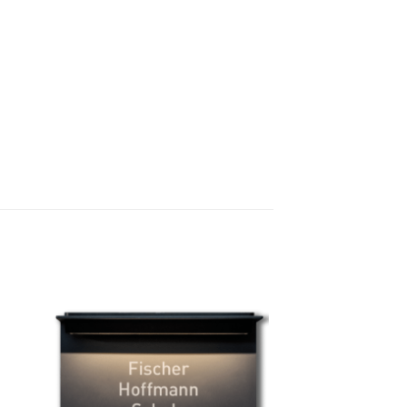
to
Add to
ist
wishlist