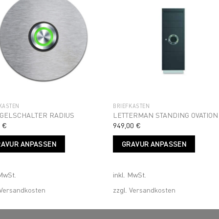
ktseite
hlt
Add to
Add 
wishlist
wishl
en
KÄSTEN
BRIEFKÄSTEN
GELSCHALTER RADIUS
LETTERMAN STANDING OVATION
0
€
949,00
€
Dieses
Diese
RAVUR ANPASSEN
GRAVUR ANPASSEN
Produkt
Prod
weist
weist
mehrere
mehr
 MwSt.
inkl. MwSt.
Varianten
Varia
auf.
auf.
Versandkosten
zzgl.
Versandkosten
Die
Die
Optionen
Optio