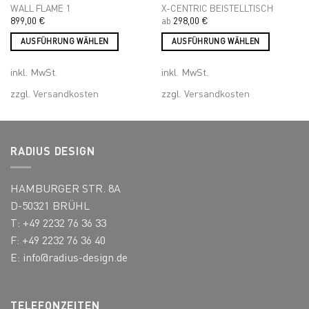
WALL FLAME 1
X-CENTRIC BEISTELLTISCH
899,00
€
ab
298,00
€
AUSFÜHRUNG WÄHLEN
AUSFÜHRUNG WÄHLEN
Dieses
Dieses
inkl. MwSt.
inkl. MwSt.
Produkt
Produkt
weist
weist
zzgl.
Versandkosten
zzgl.
Versandkosten
mehrere
mehrere
Varianten
Varianten
auf.
auf.
Die
Die
RADIUS DESIGN
Optionen
Optionen
können
können
HAMBURGER STR. 8A
auf
auf
der
der
D-50321 BRÜHL
Produktseite
Produktseite
T: +49 2232 76 36 33
gewählt
gewählt
F: +49 2232 76 36 40
werden
werden
E:
info@radius-design.de
TELEFONZEITEN