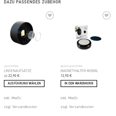
DAZU PASSENDES ZUBEHÖR
Add to
Add to
wishlist
wishlist
LEUCHTEN
AKKULEUCHTEN
LINSENAUFSÄTZE
MAGNETHALTER MOBIIIL
ab
22,90
€
12,90
€
AUSFÜHRUNG WÄHLEN
IN DEN WARENKORB
Dieses
Produkt
inkl. MwSt.
inkl. MwSt.
weist
mehrere
zzgl.
Versandkosten
zzgl.
Versandkosten
Varianten