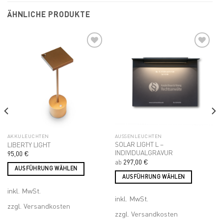
auf.
Die
ÄHNLICHE PRODUKTE
Optionen
können
auf
der
Produktseite
Add to
Add to
gewählt
wishlist
wishlist
werden
AKKULEUCHTEN
AUSSENLEUCHTEN
SOLAR LIGHT L –
LIBERTY LIGHT
INDIVIDUALGRAVUR
95,00
€
ab
297,00
€
AUSFÜHRUNG WÄHLEN
AUSFÜHRUNG WÄHLEN
Dieses
Dieses
inkl. MwSt.
Produkt
inkl. MwSt.
Produkt
weist
zzgl.
Versandkosten
weist
mehrere
zzgl.
Versandkosten
mehrere