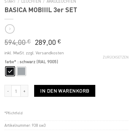
START
/
LEUCHTEN
/
AKKULEUCHTEN
BASICA MOBIIIL 3er SET
594,00
289,00
€
€
inkl. MwSt.
zzgl.
Versandkosten
ZURÜCKSETZEN
: schwarz (RAL 9005)
farbe*
BASICA MOBIIIL 3er SET Menge
IN DEN WARENKORB
*Pflichtfeld
Artikelnummer:
938 sw3