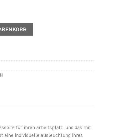
HTE Menge
WARENKORB
EN
oire für ihren arbeitsplatz. und das mit
 eine individuelle ausleuchtung ihres