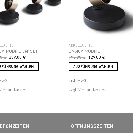
en
LEUCHTEN
AKKULEUCHTEN
CA MOBIIIL 3er SET
BASICA MOBIIIL
00
€
289,00
€
198,00
€
129,00
€
SFÜHRUNG WÄHLEN
AUSFÜHRUNG WÄHLEN
s
Dieses
 MwSt.
inkl. MwSt.
ukt
Produkt
weist
Versandkosten
zzgl.
Versandkosten
ere
mehrere
nten
Varianten
auf.
Die
nen
Optionen
EFONZEITEN
ÖFFNUNGSZEITEN
en
können