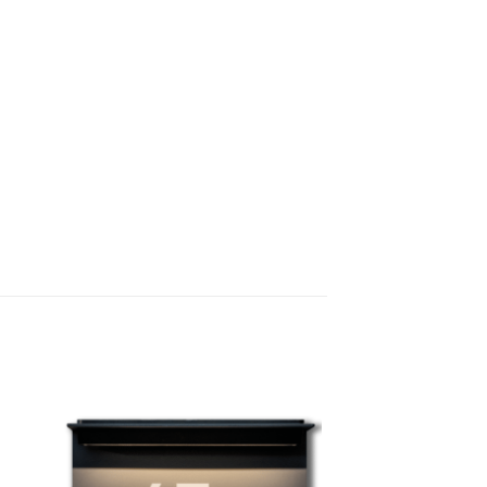
to
Add to
ist
wishlist