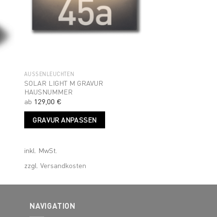
AUSSENLEUCHTEN
SOLAR LIGHT M GRAVUR
HAUSNUMMER
ab
129,00
€
Dieses
GRAVUR ANPASSEN
Produkt
weist
mehrere
inkl. MwSt.
Varianten
auf.
zzgl.
Versandkosten
Die
Optionen
können
NAVIGATION
auf