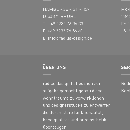
auf
auf
HAMBURGER STR. 8A
Mo-D
der
der
Produktseite
Produ
D-50321 BRÜHL
13:1
gewählt
gewä
T: +49 2232 76 36 33
Fr: 
werden
werd
F: +49 2232 76 36 40
13:1
E:
info@radius-design.de
ÜBER UNS
SER
radius design hat es sich zur
Bed
aufgabe gemacht genau diese
Kon
wohnträume zu verwirklichen
und designerstücke zu entwerfen,
die durch klare funktionalität,
hohe qualität und pure ästhetik
überzeugen.