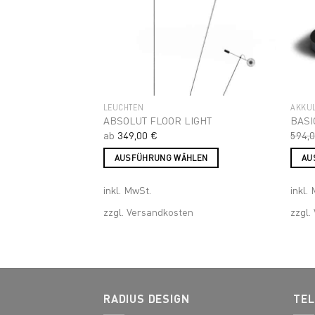
werden
werd
LEUCHTEN
AKKU
ABSOLUT FLOOR LIGHT
BASI
ab
349,00
€
594,
HLEN
AUSFÜHRUNG WÄHLEN
AU
Dieses
Diese
inkl. MwSt.
inkl.
Produkt
Prod
weist
weist
en
zzgl.
Versandkosten
zzgl.
mehrere
mehr
Varianten
Varia
auf.
auf.
Die
Die
Optionen
Optio
RADIUS DESIGN
TEL
können
könn