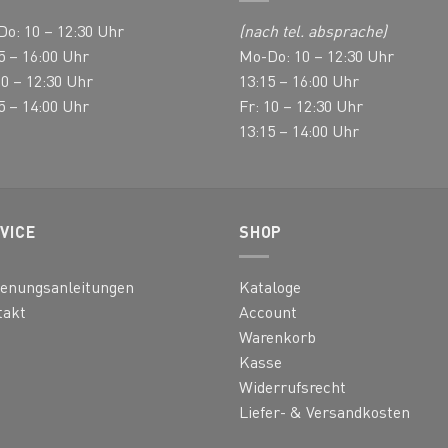
auf
o: 10 – 12:30 Uhr
(nach tel. absprache)
der
ktseite
Produktseite
5 – 16:00 Uhr
Mo-Do: 10 – 12:30 Uhr
hlt
gewählt
10 – 12:30 Uhr
13:15 – 16:00 Uhr
en
werden
5 – 14:00 Uhr
Fr: 10 – 12:30 Uhr
13:15 – 14:00 Uhr
VICE
SHOP
ienungsanleitungen
Kataloge
takt
Account
Warenkorb
Kasse
Widerrufsrecht
Liefer- & Versandkosten