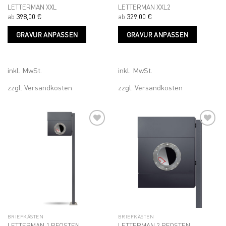
LETTERMAN XXL
LETTERMAN XXL2
ab
398,00
€
ab
329,00
€
Dieses
Dieses
GRAVUR ANPASSEN
GRAVUR ANPASSEN
Produkt
Produk
weist
weist
mehrere
mehrer
Varianten
Variant
inkl. MwSt.
inkl. MwSt.
auf.
auf.
zzgl.
Versandkosten
zzgl.
Versandkosten
Die
Die
Optionen
Optione
können
können
auf
auf
der
der
Produktseite
Produkt
Add to
Add to
gewählt
gewähl
wishlist
wishlist
werden
werden
BRIEFKÄSTEN
BRIEFKÄSTEN
LETTERMAN 1 PFOSTEN
LETTERMAN 2 PFOSTEN