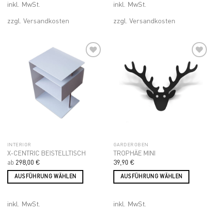
inkl. MwSt.
inkl. MwSt.
weist
weist
mehrere
mehrere
zzgl.
Versandkosten
zzgl.
Versandkosten
Varianten
Varianten
auf.
auf.
Die
Die
Optionen
Optionen
können
können
auf
auf
Add to
Add to
wishlist
wishlist
der
der
Produktseite
Produktseite
gewählt
gewählt
werden
werden
INTERIOR
GARDEROBEN
X-CENTRIC BEISTELLTISCH
TROPHÄE MINI
ab
298,00
€
39,90
€
AUSFÜHRUNG WÄHLEN
AUSFÜHRUNG WÄHLEN
Dieses
Dieses
Produkt
Produkt
inkl. MwSt.
inkl. MwSt.
weist
weist