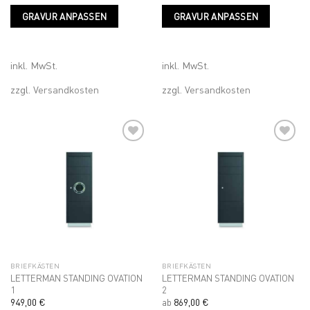
Dieses
Dieses
GRAVUR ANPASSEN
GRAVUR ANPASSEN
Produkt
Produk
weist
weist
mehrere
mehrer
Varianten
Variant
inkl. MwSt.
inkl. MwSt.
auf.
auf.
zzgl.
Versandkosten
zzgl.
Versandkosten
Die
Die
Optionen
Optione
können
können
auf
auf
der
der
Produktseite
Produkt
Add to
Add to
gewählt
gewähl
wishlist
wishlist
werden
werden
BRIEFKÄSTEN
BRIEFKÄSTEN
LETTERMAN STANDING OVATION
LETTERMAN STANDING OVATION
1
2
949,00
€
ab
869,00
€