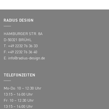
auf.
Die
Optionen
können
RADIUS DESIGN
auf
der
Produktseite
HAMBURGER STR. 8A
gewählt
D-50321 BRÜHL
werden
T: +49 2232 76 36 33
F: +49 2232 76 36 40
E:
info@radius-design.de
TELEFONZEITEN
Mo-Do: 10 – 12:30 Uhr
13:15 – 16:00 Uhr
Fr: 10 – 12:30 Uhr
13:15 – 14:00 Uhr