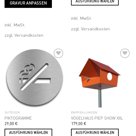
AUSFÜHRUNG WÄHLEN
GRAVUR ANPASSEN
Produkt
Dieses
weist
Produkt
mehrere
inkl. MwSt.
weist
Varianten
inkl. MwSt.
mehrere
zzgl.
Versandkosten
auf.
Varianten
zzgl.
Versandkosten
Die
auf.
Optionen
Die
können
Optionen
auf
können
der
auf
Produktseite
der
Add to
Add to
gewählt
wishlist
wishlist
Produktseite
werden
gewählt
werden
OUTDOOR
EMPFEHLUNGEN
PIKTOGRAMME
VOGELHAUS PIEP SHOW XXL
29,00
€
179,00
€
AUSFÜHRUNG WÄHLEN
AUSFÜHRUNG WÄHLEN