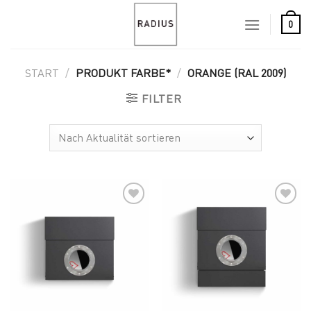
Skip
to
0
content
START
/
PRODUKT FARBE*
/
ORANGE (RAL 2009)
FILTER
Add to
Add to
wishlist
wishlist