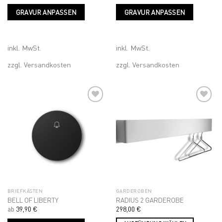
Dieses
Dieses
GRAVUR ANPASSEN
GRAVUR ANPASSEN
Produkt
Produk
weist
weist
mehrere
mehrer
Varianten
Variant
inkl. MwSt.
inkl. MwSt.
auf.
auf.
zzgl.
Versandkosten
zzgl.
Versandkosten
Die
Die
Optionen
Optione
können
können
auf
auf
der
der
Produktseite
Produkt
Add to
Add to
gewählt
gewähl
wishlist
wishlist
werden
werden
BRIEFKÄSTEN
GARDEROBEN
BELL OF LIBERTY
RADIUS 2 GARDEROBE
ab
39,90
€
298,00
€
Dieses