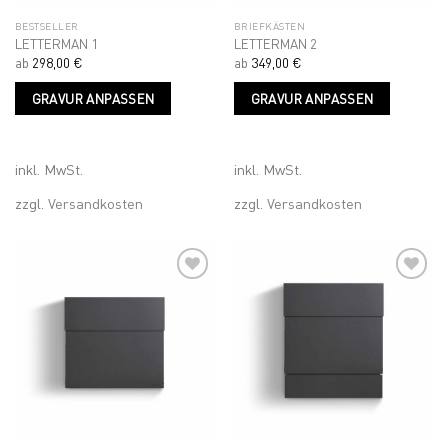
BESTSELLER
BRIEFKÄSTEN
LETTERMAN 1
LETTERMAN 2
ab
298,00
€
ab
349,00
€
Dieses
Dieses
GRAVUR ANPASSEN
GRAVUR ANPASSEN
Produkt
Produk
weist
weist
mehrere
mehrer
Varianten
Variant
inkl. MwSt.
inkl. MwSt.
auf.
auf.
zzgl.
Versandkosten
zzgl.
Versandkosten
Die
Die
Optionen
Optione
können
können
auf
auf
der
der
Produktseite
Produkt
Add to
Add to
gewählt
gewähl
wishlist
wishlist
werden
werden