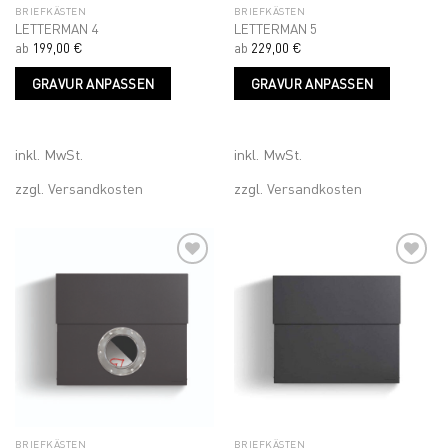
BRIEFKÄSTEN
BRIEFKÄSTEN
LETTERMAN 4
LETTERMAN 5
ab
199,00
€
ab
229,00
€
Dieses
Dieses
GRAVUR ANPASSEN
GRAVUR ANPASSEN
Produkt
Produk
weist
weist
mehrere
mehrer
Varianten
Variant
inkl. MwSt.
inkl. MwSt.
auf.
auf.
zzgl.
Versandkosten
zzgl.
Versandkosten
Die
Die
Optionen
Optione
können
können
auf
auf
der
der
Produktseite
Produkt
Add to
Add to
gewählt
gewähl
wishlist
wishlist
werden
werden
BRIEFKÄSTEN
BRIEFKÄSTEN